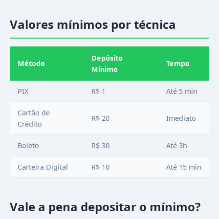
Valores mínimos por técnica
Depósito
Método
Tempo
Mínimo
PIX
R$ 1
Até 5 min
Cartão de
R$ 20
Imediato
Crédito
Boleto
R$ 30
Até 3h
Carteira Digital
R$ 10
Até 15 min
Vale a pena depositar o mínimo?