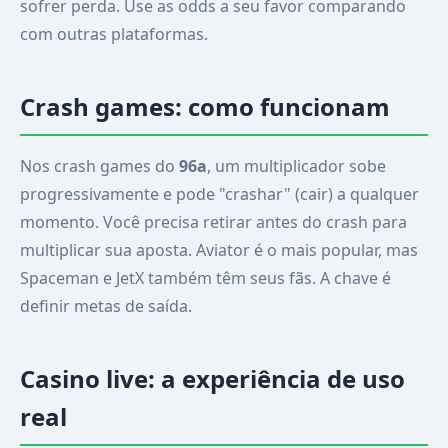
sofrer perda. Use as odds a seu favor comparando
com outras plataformas.
Crash games: como funcionam
Nos crash games do
96a
, um multiplicador sobe
progressivamente e pode "crashar" (cair) a qualquer
momento. Você precisa retirar antes do crash para
multiplicar sua aposta. Aviator é o mais popular, mas
Spaceman e JetX também têm seus fãs. A chave é
definir metas de saída.
Casino live: a experiência de uso
real