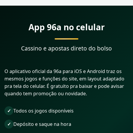
App 96a no celular
Cassino e apostas direto do bolso
O aplicativo oficial da 96a para iOS e Android traz os
mesmos jogos e funções do site, em layout adaptado
pra tela do celular. É gratuito pra baixar e pode avisar
quando tem promoção ou novidade.
✓
Todos os jogos disponíveis
✓
Depósito e saque na hora