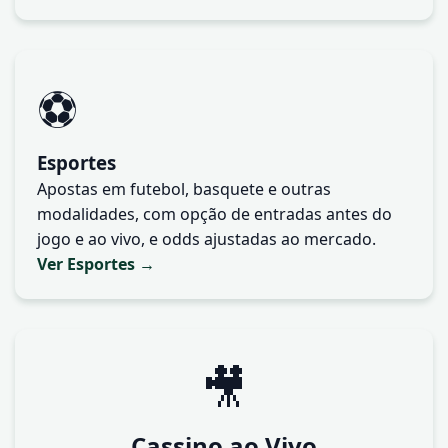
⚽
Esportes
Apostas em futebol, basquete e outras
modalidades, com opção de entradas antes do
jogo e ao vivo, e odds ajustadas ao mercado.
Ver Esportes →
🎥
Cassino ao Vivo