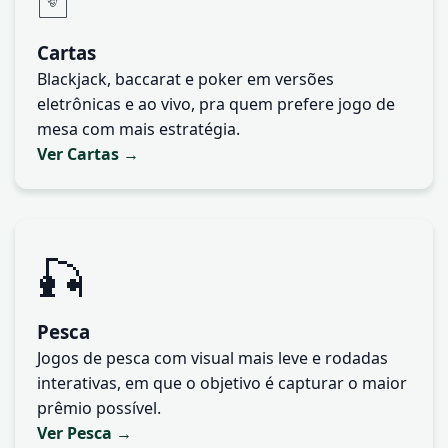
Cartas
Blackjack, baccarat e poker em versões
eletrônicas e ao vivo, pra quem prefere jogo de
mesa com mais estratégia.
Ver Cartas →
🎣
Pesca
Jogos de pesca com visual mais leve e rodadas
interativas, em que o objetivo é capturar o maior
prêmio possível.
Ver Pesca →