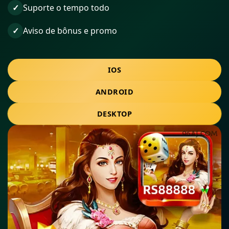
✓
Suporte o tempo todo
✓
Aviso de bônus e promo
IOS
ANDROID
DESKTOP