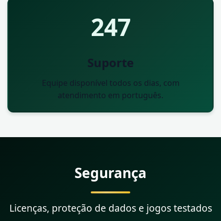
247
Suporte
Equipe disponível todos os dias, com
atendimento em português.
Segurança
Licenças, proteção de dados e jogos testados