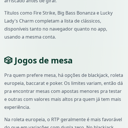
arriscado antes de girar.
Títulos como Fire Strike, Big Bass Bonanza e Lucky
Lady's Charm completam a lista de clássicos,
disponíveis tanto no navegador quanto no app,
usando a mesma conta.
🎲 Jogos de mesa
Pra quem prefere mesa, há opções de blackjack, roleta
europeia, baccarat e poker. Os limites variam, então dá
pra encontrar mesas com apostas menores pra testar
e outras com valores mais altos pra quem já tem mais
experiência.
Na roleta europeia, o RTP geralmente é mais favorável
do que em variações com dupla zero. No blackjack,