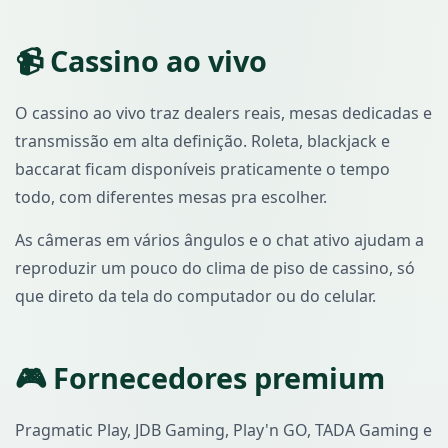
📹 Cassino ao vivo
O cassino ao vivo traz dealers reais, mesas dedicadas e
transmissão em alta definição. Roleta, blackjack e
baccarat ficam disponíveis praticamente o tempo
todo, com diferentes mesas pra escolher.
As câmeras em vários ângulos e o chat ativo ajudam a
reproduzir um pouco do clima de piso de cassino, só
que direto da tela do computador ou do celular.
🎮 Fornecedores premium
Pragmatic Play, JDB Gaming, Play'n GO, TADA Gaming e