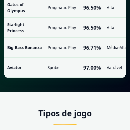
Gates of
96.50%
Pragmatic Play
Alta
Olympus
Starlight
96.50%
Pragmatic Play
Alta
Princess
96.71%
Big Bass Bonanza
Pragmatic Play
Média-Alta
97.00%
Aviator
Spribe
Variável
Tipos de jogo