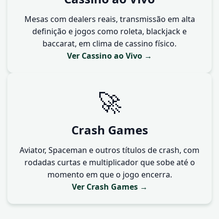
Mesas com dealers reais, transmissão em alta
definição e jogos como roleta, blackjack e
baccarat, em clima de cassino físico.
Ver Cassino ao Vivo →
🚀
Crash Games
Aviator, Spaceman e outros títulos de crash, com
rodadas curtas e multiplicador que sobe até o
momento em que o jogo encerra.
Ver Crash Games →